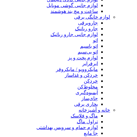
لوازم جانبی گوشی موبایل
ساعت و مچ بند هوشمند
لوازم خانگی برقی
جاروبرقی
جارو رباتیک
لوازم جانبی جارو رباتیک
اتو
اتو باسیم
اتو بی‌سیم
لوازم پخت و پز
ایرفرایر
مایکروویو / مایکروفر
خردکن و غذاساز
خردکن
مخلوط‌کن
آبمیوه‌گیری
چای‌ساز
بخاری برقی
خانه و آشپزخانه
ماگ و فلاسک
تراول ماگ
لوازم حمام و سرویس بهداشتی
جا مایع