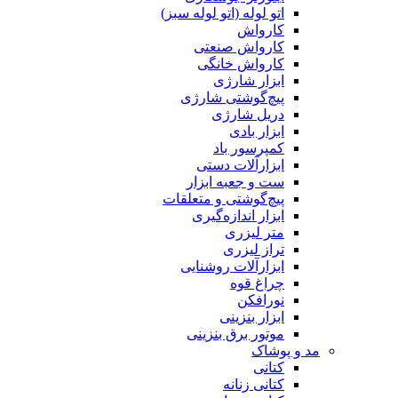
اتو لوله (اتو لوله سبز)
کارواش
کارواش صنعتی
کارواش خانگی
ابزار شارژی
پیچ‌گوشتی شارژی
دریل شارژی
ابزار بادی
کمپرسور باد
ابزارآلات دستی
ست و جعبه ابزار
پیچ‌گوشتی و متعلقات
ابزار اندازه‌گیری
متر لیزری
تراز لیزری
ابزارآلات روشنایی
چراغ قوه
نورافکن
ابزار بنزینی
موتور برق بنزینی
مد و پوشاک
کتانی
کتانی زنانه