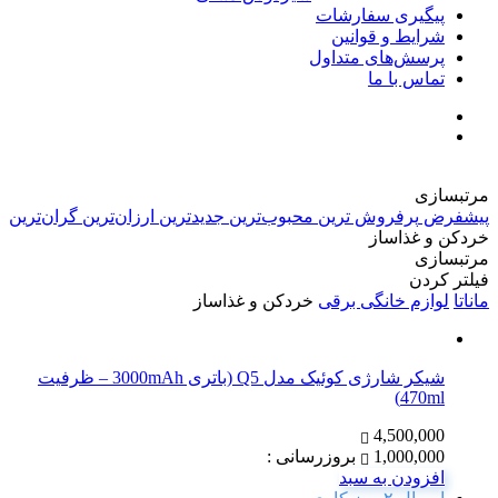
پیگیری سفارشات
شرایط و قوانین
پرسش‌های متداول
تماس با ما
مرتبسازی
پیشفرض
پرفروش ترین
محبوب‌ترین
جدیدترین
ارزان‌ترین
گران‌ترین
خردکن و غذاساز
مرتبسازی
فیلتر کردن
ماناتا
لوازم خانگی برقی
خردکن و غذاساز
شیکر شارژی کوئیک مدل Q5 (باتری 3000mAh – ظرفیت
470ml)
4,500,000
1,000,000
بروزرسانی :
افزودن به سبد