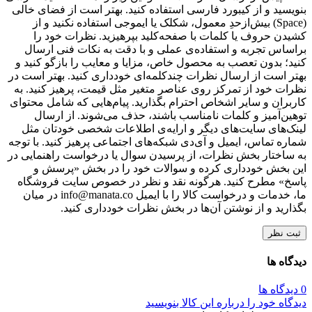
بنویسید و از کیبورد فارسی استفاده کنید. بهتر است از فضای خالی
(Space) بیش‌از‌حدِ معمول، شکلک یا ایموجی استفاده نکنید و از
کشیدن حروف یا کلمات با صفحه‌کلید بپرهیزید. نظرات خود را
براساس تجربه و استفاده‌ی عملی و با دقت به نکات فنی ارسال
کنید؛ بدون تعصب به محصول خاص، مزایا و معایب را بازگو کنید و
بهتر است از ارسال نظرات چندکلمه‌‌ای خودداری کنید. بهتر است در
نظرات خود از تمرکز روی عناصر متغیر مثل قیمت، پرهیز کنید. به
کاربران و سایر اشخاص احترام بگذارید. پیام‌هایی که شامل محتوای
توهین‌آمیز و کلمات نامناسب باشند، حذف می‌شوند. از ارسال
لینک‌های سایت‌های دیگر و ارایه‌ی اطلاعات شخصی خودتان مثل
شماره تماس، ایمیل و آی‌دی شبکه‌های اجتماعی پرهیز کنید. با توجه
به ساختار بخش نظرات، از پرسیدن سوال یا درخواست راهنمایی در
این بخش خودداری کرده و سوالات خود را در بخش «پرسش و
پاسخ» مطرح کنید. هرگونه نقد و نظر در خصوص سایت فروشگاه
ما، خدمات و درخواست کالا را با ایمیل info@manata.co در میان
بگذارید و از نوشتن آن‌ها در بخش نظرات خودداری کنید.
ثبت نظر
دیدگاه ها
0 دیدگاه ها
دیدگاه خود را درباره این کالا بنویسید