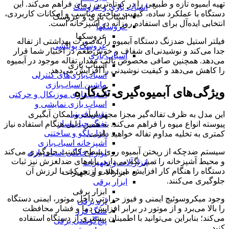
تهیه آبمیوه تازه و طبیعی را در کوتاه‌ترین زمان فراهم می‌کند. این
اسباب بازی و عروسک
دستگاه با عملکرد ساده، کیفیت ساخت مناسب و امکانات کاربردی،
اسباب بازی و عروسک
انتخابی ایده‌آل برای استفاده روزانه در آشپزخانه است.
عروسکها
عروسکها
فیلتر استیل ضدزنگ دستگاه آبمیوه را به‌صورت بهداشتی از تفاله
عروسک پولیشی
جدا می‌کند و نوشیدنی‌ای شفاف و خوش‌طعم در اختیار شما قرار
اسباب بازی
می‌دهد. همچنین صافی مخصوص پالپ مقدار تفاله موجود در آبمیوه
اسباب بازی
را کاهش می‌دهد و کیفیت نوشیدنی را افزایش می‌دهد.
اسباب‌بازی‌های کنترلی
ماشین اسباب‌بازی
ویژگی‌های آبمیوه‌گیری تک‌کاره
اسباب‌بازی موزیکال و حرکتی
اسباب بازی نمایشی و
نقش‌آفرینی
این مدل به ظرف تفاله‌گیر مجزا مجهز است و امکان آبگیری
تفنگ حباب‌ساز
پیوسته انواع میوه را فراهم می‌کند. به همین دلیل هنگام استفاده نیاز
پازل،لگو و ساختنی
کمتری به تخلیه مداوم تفاله خواهید داشت.
آشپزخانه اسباب‌بازی
سیستم ضدچکه از ریختن آبمیوه روی سطح کابینت جلوگیری می‌کند
لوازم خانگی اسباب‌بازی
و محیط آشپزخانه را تمیز نگه می‌دارد. پایه‌های ضدلغزش نیز ثبات
ابزارآلات و تجهیزات
دستگاه را هنگام کار افزایش می‌دهند و از حرکت یا لرزش آن
ابزارآلات و تجهیزات
جلوگیری می‌کنند.
ابزار برقی
ابزار برقی
وجود میکروسوئیچ ایمنی و فیوز حرارتی داخل موتور، ایمنی دستگاه
اره برقی
را بالا می‌برد و از موتور در برابر افزایش دما و فشار محافظت
سنگ فرز
می‌کند؛ بنابراین می‌توانید با اطمینان بیشتری از دستگاه استفاده
پیچ‌گوشتی برقی
کنید.