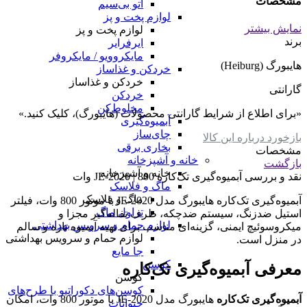
مشخصات
اتو بی‌سیم
لوازم پخت و پز
نمایش بیشتر
لوازم پخت و پز
برند
ایرفرایر
مایکروویو / مایکروفر
هایبورگ (Heiburg)
خردکن و غذاساز
خردکن و غذاساز
گارانتی
خردکن
مخلوط‌کن
«برای اطلاع از شرایط گارانتی محصولات (هایبورگ)، کلیک کنید.»
آبمیوه‌گیری
چای‌ساز
بازخورد درباره این کالا
بخاری برقی
مشخصات
خانه و آشپزخانه
بازگشت
خانه و آشپزخانه
نقد و بررسی
آبمیوه‌گیری تک‌کاره JE-2020 | 800 وات
ماگ و فلاسک
ماگ و فلاسک
آبمیوه‌گیری تک‌کاره هایبورگ مدل JE-2020 با موتور 800 وات، فیلتر
تراول ماگ
استیل ضدزنگ، سیستم ضدچکه، ظرف تفاله‌گیر مجزا و
لوازم حمام و سرویس بهداشتی
میکروسوئیچ ایمنی، گزینه‌ای مناسب برای تهیه آبمیوه تازه و سالم
لوازم حمام و سرویس بهداشتی
در منزل است.
جا مایع
کوسن
معرفی آبمیوه‌گیری تک‌کاره
کوسن
کوسن‌های دکوراتیو با طرح‌های
آبمیوه‌گیری تک‌کاره
هایبورگ مدل JE-2020 با موتور 800 وات، امکان
حیوانات