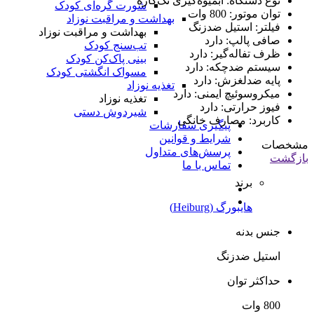
نوع دستگاه: آبمیوه‌گیری تک‌کاره
شورت گره‌ای کودک
توان موتور: 800 وات
بهداشت و مراقبت نوزاد
فیلتر: استیل ضدزنگ
بهداشت و مراقبت نوزاد
صافی پالپ: دارد
تب‌سنج کودک
ظرف تفاله‌گیر: دارد
بینی پاک‌کن کودک
سیستم ضدچکه: دارد
مسواک انگشتی کودک
پایه ضدلغزش: دارد
تغذیه نوزاد
میکروسوئیچ ایمنی: دارد
تغذیه نوزاد
فیوز حرارتی: دارد
شیردوش دستی
کاربرد: مصارف خانگی
پیگیری سفارشات
شرایط و قوانین
مشخصات
پرسش‌های متداول
بازگشت
تماس با ما
برند
هایبورگ (Heiburg)
جنس بدنه
استیل ضدزنگ
حداکثر توان
800 وات