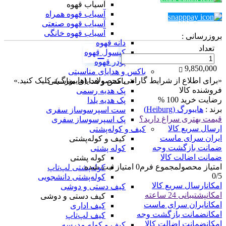
آسیاب قهوه
پیام به واحد فروش
آسیاب قهوه همراه
آسیاب قهوه صنعتی
خرید اقساطی با دیجی پی!
آسیاب قهوه خانگی
بروزرسانی :
دانه قهوه
تعداد
کپسول قهوه
پودر قهوه
9,850,000
باکس و هدایای مناسبتی
«برای اطلاع از شرایط گارانتی محصولات (هایبورگ)، کلیک کنید.»
باکس و هدایای مناسبتی
فروشنده کالا
پک هدیه رسمی
رضایت خرید
100 %
پک هدیه یلدا
برند :
هایبورگ (Heiburg)
ست اسپرسوساز سفری
قیمت بهتری سراغ دارید؟
پک اسپرسوساز سفری
ارسال سریع کالا
کیف و کوله‌پشتی
ایران سرای ماست
کیف و کوله‌پشتی
ضمانت بازگشت وجه
کوله پشتی
ضمانت اضالت کالا
کوله پشتی
امتیاز محصول
مجموع فرم
0
امتیاز ثبت شده
کوله‌پشتی لپ‌تاپ
0
/5
کوله‌پشتی دانشجویی
امکان
ارسال سریع کالا
کیف دستی و دوشی
امکان
پشتیبانی 24 ساعته
کیف دستی و دوشی
امکان
ایران سرای ماست
کیف اداری
امکان
ضمانت بازگشت وجه
کیف لپ‌تاپ
امکان
ضمانت اضالت کالا
کیف و کوله مدرسه