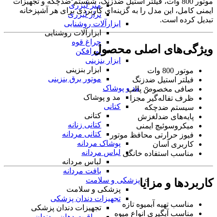
موتور 800 وات، فیلتر استیل ضدزنگ، سیستم ضدچکه و تجهیزات
متر لیزری
ایمنی کامل، این مدل را به گزینه‌ای کاربردی برای هر آشپزخانه
تراز لیزری
تبدیل کرده است.
ابزارآلات روشنایی
ابزارآلات روشنایی
چراغ قوه
ویژگی‌های اصلی محصول
نورافکن
ابزار بنزینی
ابزار بنزینی
موتور 800 وات
موتور برق بنزینی
فیلتر استیل ضدزنگ
مد و پوشاک
صافی مخصوص پالپ
مد و پوشاک
ظرف تفاله‌گیر مجزا
کتانی
سیستم ضدچکه
کتانی
پایه‌های ضدلغزش
کتانی زنانه
میکروسوئیچ ایمنی
کتانی مردانه
فیوز حرارتی محافظ موتور
پوشاک مردانه
کاربری آسان
لباس مردانه
مناسب استفاده خانگی
لباس مردانه
بافت مردانه
پزشکی و سلامت
کاربردها و مزایا
پزشکی و سلامت
تجهیزات دندان پزشکی
مناسب تهیه آبمیوه تازه
تجهیزات دندان پزشکی
مناسب آبگیری انواع میوه
مراقبت دهان و دندان