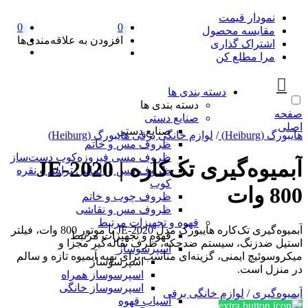
نمودار قیمت
0
0
مقایسه محصول
افزودن به علاقه‌مندی‌ها
اشتراک گذاری
مرا مطلع کن
دسته بندی ها
دسته بندی ها
صفحه
صنایع دستی
اصلی
صنایع دستی
هایبورگ (Heiburg)
/
لوازم خانگی برقی هایبورگ (Heiburg)
ظروف مس و خاتم
ظروف مسی فیروزه‌کوب دست‌ساز
آبمیوه‌گیری تک‌کاره JE-2020 |
ظروف مس و الماس تراش و نقره
کوب
800 وات
ظروف چوب و خاتم
ظروف مس و نقاشی
قهوه و تجهیزات مرتبط
آبمیوه‌گیری تک‌کاره هایبورگ مدل JE-2020 با موتور 800 وات، فیلتر
قهوه و تجهیزات مرتبط
استیل ضدزنگ، سیستم ضدچکه، ظرف تفاله‌گیر مجزا و
اسپرسوساز
میکروسوئیچ ایمنی، گزینه‌ای مناسب برای تهیه آبمیوه تازه و سالم
اسپرسوساز
در منزل است.
اسپرسوساز همراه
اسپرسوساز خانگی
آبمیوه‌گیری
/
لوازم خانگی برقی
آسیاب قهوه