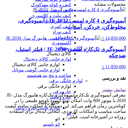
محصولات مشابه
کیف و کوله مهدکودک
کیف دوشی مسنجر
کیف تبلت و کلاسوری
آبمیوه‌گیری 4 کاره لمسی JE-2032 | آبمیوه‌گیری،
کیف ظرف غذا
مخلوط‌کن، خردکن، آسیاب
کیف کمری
کیف نوزاد
جا مدادی
14,850,000
اکسسوری
کالای دیجیتال
آبمیوه‌گیری تک‌کاره لمسی JE-2030 | فیلتر استیل،
کالای دیجیتال
ضدچکه
لوازم جانبی کالای دیجیتال
لوازم جانبی کالای دیجیتال
11,850,000
لوازم جانبی گوشی موبایل
ساعت و مچ بند هوشمند
نقد و بررسی
لوازم خانگی برقی
لوازم خانگی برقی
نمایش بیشتر
جاروبرقی
معرفی آبمیوه‌گیری تک‌کاره آبمیوه‌گیری تک‌کاره هایبورگ مدل JE-
جارو رباتیک
2020 با موتور 800 وات، امکان تهیه آبمیوه تازه و طبیعی را در
جارو رباتیک
کوتاه‌ترین زمان فراهم می‌کند. این دستگاه با عملکرد ساده، کیفیت
لوازم جانبی جارو رباتیک
ساخت مناسب و امکانات کاربردی، انتخابی ایده‌آل برای استفاده
اتو
روزانه در آشپزخانه است. فیلتر...
اتو
اتو باسیم