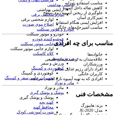
مناسب استفاده روزانه
آرایشی بهداشتی
کاهش تفاله داخل آبمیوه
آرایشی بهداشتی
جلوگیری از ریختن آبمیوه روی سطح
لوازم شخصی برقی
تمیزکاری آسان
لوازم شخصی برقی
افزایش ایمنی هنگام استفاده
اصلاح موی صورت
مناسب آشپزخانه‌های خانگی
خودرو و موتور سیکلت
خودرو و موتور سیکلت
خوشبو‌کننده خودرو
مناسب برای چه افرادی
لوازم جانبی موتور سیکلت
لوازم جانبی موتور سیکلت
کلاه کاسکت
خانواده‌ها
ورزش و سفر
علاقه‌مندان به نوشیدنی‌های طبیعی
ورزش و سفر
ورزشکاران
کوهنوردی و کمپینگ
افراد دارای رژیم غذایی سالم
کوهنوردی و کمپینگ
کاربران خانگی
تجهیزات جانبی سفر و کمپینگ
افرادی که به تهیه آبمیوه تازه اهمیت می‌دهند
مادر و نوزاد
مادر و نوزاد
پوشک و پوشک گیری
مشخصات فنی
پوشک و پوشک گیری
کهنه بچه
برند: هایبورگ
محافظ کهنه
مدل: JE-2020
شورت آموزشی کودک