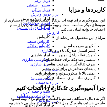
دریل برقی
سشوار صنعتی
کاربردها و مزایا
دریل بتن‌کن
ابزار جوش و برش
ابزار جوش و برش
این آبمیوه‌گیری برای تهیه آب پرتقال، سیب، هویج، انار و بسیاری از
اینورتر جوشکاری
میوه‌های دیگر مناسب است و تهیه نوشیدنی سالم را برای تمام
اتو لوله (اتو لوله سبز)
اعضای خانواده آسان می‌کند.
کارواش
کارواش
مزایای این محصول عبارت‌اند از:
کارواش صنعتی
کارواش خانگی
آبگیری سریع و آسان
ابزار شارژی
فیلتر استیل ضدزنگ با دوام بالا
ابزار شارژی
کاهش تفاله داخل آبمیوه
پیچ‌گوشتی شارژی
سیستم ضدچکه برای حفظ نظافت
دریل شارژی
ظرف تفاله‌گیر با ظرفیت مناسب
ابزار بادی
پایه‌های ضدلغزش برای ثبات بیشتر
ابزار بادی
ایمنی بالا با میکروسوئیچ و فیوز حرارتی
کمپرسور باد
کاربری ساده برای استفاده روزانه
ابزارآلات دستی
ابزارآلات دستی
چرا آبمیوه‌گیری تک‌کاره را انتخاب کنیم
ست و جعبه ابزار
پیچ‌گوشتی و متعلقات
اگر به دنبال دستگاهی ساده، باکیفیت و بادوام برای تهیه آبمیوه
ابزار اندازه‌گیری
طبیعی هستید، هایبورگ مدل JE-2020 انتخاب مناسبی خواهد بود.
ابزار اندازه‌گیری